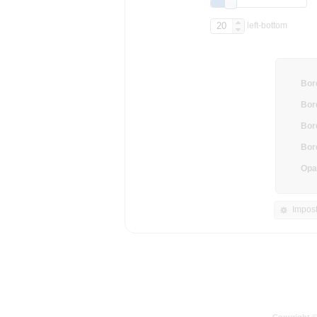
left-bottom
Bor
Bord
Bor
Bor
Opa
Impost