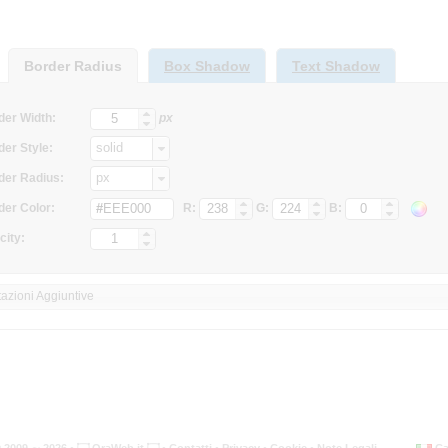
Border Radius
Box Shadow
Text Shadow
der Width:
px
solid
er Style:
px
der Radius:
#
der Color:
R:
G:
B:
city:
azioni Aggiuntive