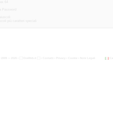
Max 64
era Password
iuscoli
oli più caratteri speciali
2009 ∼ 2026 •
۝ OraWeb.it ۝
•
Contatti
•
Privacy
•
Cookie
•
Note Legali
Ca